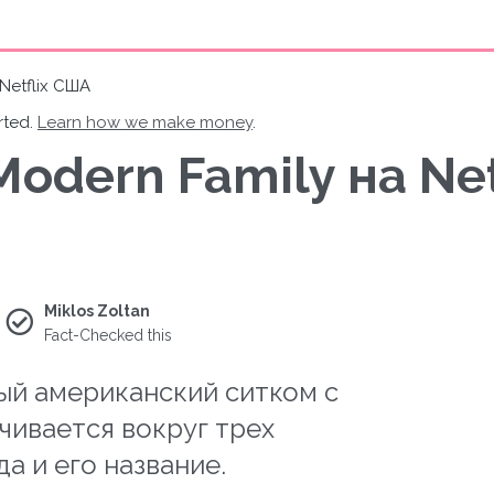
Netflix США
rted.
Learn how we make money
.
odern Family на Net
Miklos Zoltan
Fact-Checked this
ый американский ситком с
чивается вокруг трех
 и его название.