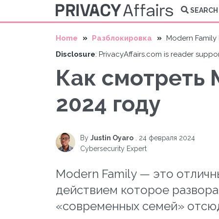
SEARCH
Home
Разблокировка
Modern Family 
Disclosure
: PrivacyAffairs.com is reader suppo
Как смотреть M
2024 году
By
Justin Oyaro
.
24 февраля 2024
Cybersecurity Expert
Modern Family — это отличн
действием которое развора
«современных семей» отсюда