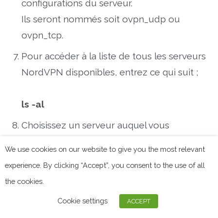
configurations du serveur.
Ils seront nommés soit ovpn_udp ou
ovpn_tcp.
Pour accéder à la liste de tous les serveurs
NordVPN disponibles, entrez ce qui suit ;
ls -al
Choisissez un serveur auquel vous
connecter et démarrez OpenVPN avec la
We use cookies on our website to give you the most relevant
configuration choisie.
experience. By clicking “Accept”, you consent to the use of all
Entrez vos identifiants NordVPN et le VPN
the cookies.
établira une connexion.
Cookie settings
ACCEPT
Pour vous déconnecter, ouvrez le Terminal