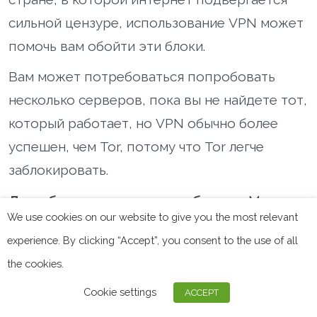
сильной цензуре, использование VPN может
помочь вам обойти эти блоки.
Вам может потребоваться попробовать
несколько серверов, пока вы не найдете тот,
который работает, но VPN обычно более
успешен, чем Tor, потому что Tor легче
заблокировать.
Для обхода региональных блоков:
Многие
We use cookies on our website to give you the most relevant
потоковые сайты — например, Netflix —
experience. By clicking “Accept”, you consent to the use of all
ограничивают доступ к некоторым своим
the cookies.
медиа на основе геолокации.
Cookie settings
ACCEPT
Французское содержимое доступно только