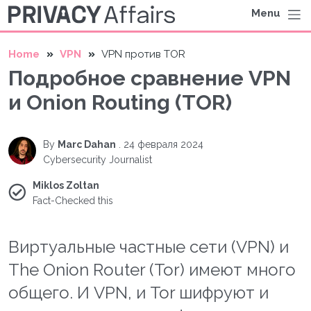
Menu
Home
VPN
VPN против TOR
Подробное сравнение VPN
и Onion Routing (TOR)
By
Marc Dahan
.
24 февраля 2024
Cybersecurity Journalist
Miklos Zoltan
Fact-Checked this
Виртуальные частные сети (VPN) и
The Onion Router (Tor) имеют много
общего. И VPN, и Tor шифруют и