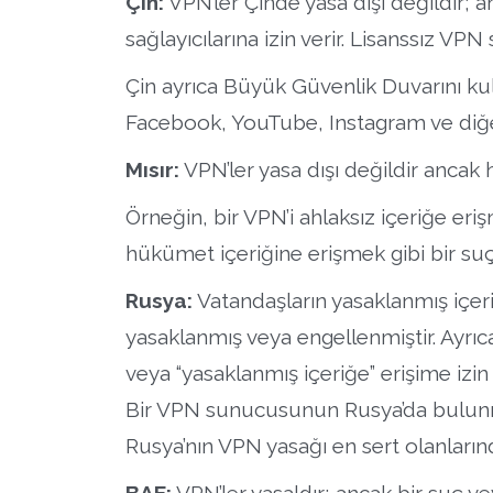
Çin:
VPN’ler Çin’de yasa dışı değildir;
sağlayıcılarına izin verir. Lisanssız VPN 
Çin ayrıca Büyük Güvenlik Duvarını ku
Facebook, YouTube, Instagram ve diğerler
Mısır:
VPN’ler yasa dışı değildir ancak 
Örneğin, bir VPN’i ahlaksız içeriğe er
hükümet içeriğine erişmek gibi bir suç 
Rusya:
Vatandaşların yasaklanmış içe
yasaklanmış veya engellenmiştir. Ayrıc
veya “yasaklanmış içeriğe” erişime izi
Bir VPN sunucusunun Rusya’da bulunmas
Rusya’nın VPN yasağı en sert olanlarınd
BAE:
VPN’ler yasaldır; ancak bir suç ve