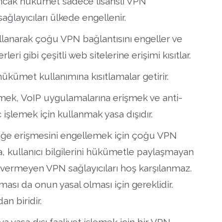
 ancak hükümet sadece lisanslı VPN
sağlayıcıları ülkede engellenir.
llanarak çoğu VPN bağlantısını engeller ve
i gibi çeşitli web sitelerine erişimi kısıtlar.
hükümet kullanımına kısıtlamalar getirir.
işmek, VoIP uygulamalarına erişmek ve anti-
işlemek için kullanmak yasa dışıdır.
riğe erişmesini engellemek için çoğu VPN
a, kullanıcı bilgilerini hükümetle paylaşmayan
n vermeyen VPN sağlayıcıları hoş karşılanmaz.
ı da onun yasal olması için gereklidir.
an biridir.
ya yasa dışı faaliyet işlemek için bir VPN