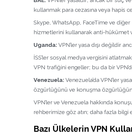
kullanmak para cezasına veya hapis cez
Skype, WhatsApp, FaceTime ve diğer b
hizmetlerini kullanarak anti-hükümet w
Uganda:
VPN’ler yasa dışı değildir anca
İSS’ler sosyal medya vergisini atlatmak
VPN trafiğini engeller; bu da bir VPN
Venezuela:
Venezuela’da VPN’ler yasa
özgürlüğünü ve konuşma özgürlüğünü kı
VPN’ler ve Venezuela hakkında konuşu
rehberimize göz atın; daha fazla bilgi e
Bazı Ülkelerin VPN Kullan