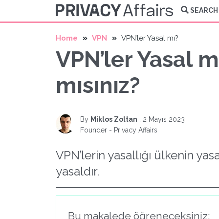
SEARCH
Home
VPN
VPN’ler Yasal mı?
VPN’ler Yasal m
mısınız?
By
Miklos Zoltan
.
2 Mayıs 2023
Founder - Privacy Affairs
VPN’lerin yasallığı ülkenin yas
yasaldır.
Bu makalede öğreneceksiniz: