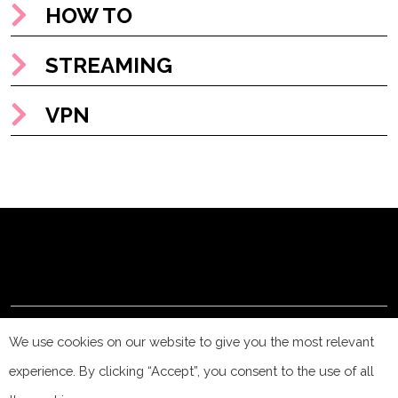
HOW TO
STREAMING
VPN
© PrivacyAffairs.com – 2025. All rights reserved.
We use cookies on our website to give you the most relevant
experience. By clicking “Accept”, you consent to the use of all
PRIVACY Affairs