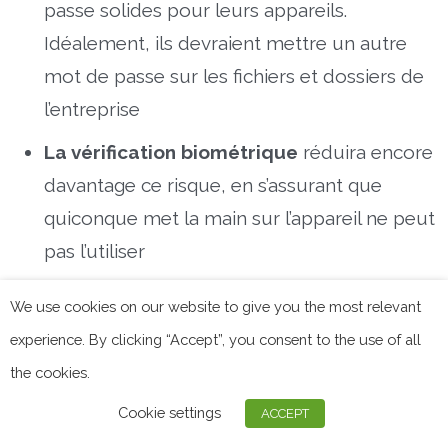
passe solides pour leurs appareils.
Idéalement, ils devraient mettre un autre
mot de passe sur les fichiers et dossiers de
l’entreprise
La vérification biométrique
réduira encore
davantage ce risque, en s’assurant que
quiconque met la main sur l’appareil ne peut
pas l’utiliser
Mise en place de systèmes
We use cookies on our website to give you the most relevant
d’authentification à deux facteurs (2FA)
experience. By clicking “Accept”, you consent to the use of all
de manière à ce que même si quelqu’un
the cookies.
met la main sur l’appareil, il ne puisse pas
Cookie settings
ACCEPT
accéder aux données sensibles sans le code